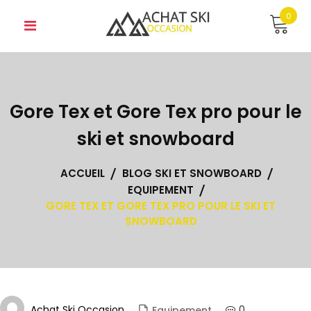
Skip
0
to
content
Gore Tex et Gore Tex pro pour le
ski et snowboard
ACCUEIL
BLOG SKI ET SNOWBOARD
EQUIPEMENT
GORE TEX ET GORE TEX PRO POUR LE SKI ET
SNOWBOARD
Achat Ski Occasion
0
Equipement