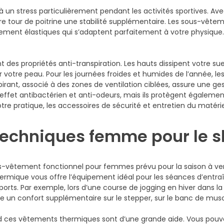
is à un stress particulièrement pendant les activités sportives
re tour de poitrine une stabilité supplémentaire. Les sous-vête
mement élastiques qui s’adaptent parfaitement à votre physique.
des propriétés anti-transpiration. Les hauts dissipent votre sueu
r votre peau. Pour les journées froides et humides de l’année,
rant, associé à des zones de ventilation ciblées, assure une gest
ffet antibactérien et anti-odeurs, mais ils protègent égalem
e pratique, les accessoires de sécurité et entretien du matériel
echniques femme pour le s
-vêtement fonctionnel pour femmes prévu pour la saison à venir
ermique vous offre l’équipement idéal pour les séances d’entra
rts. Par exemple, lors d’une course de jogging en hiver dans la f
un confort supplémentaire sur le stepper, sur le banc de muscu
d ces vêtements thermiques sont d’une grande aide. Vous pouve