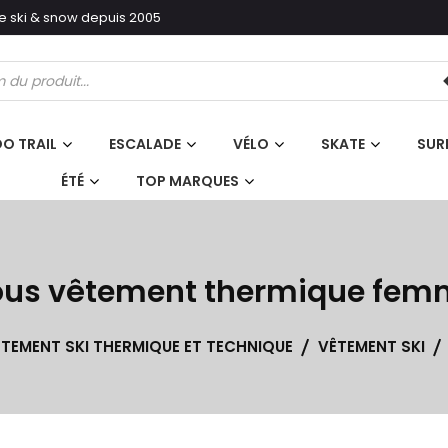
ski & snow depuis 2005
erche
its
O TRAIL
ESCALADE
VÉLO
SKATE
SUR
ÉTÉ
TOP MARQUES
ous vêtement thermique fem
TEMENT SKI THERMIQUE ET TECHNIQUE
VÊTEMENT SKI