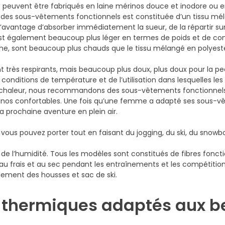
euvent être fabriqués en laine mérinos douce et inodore ou en
e des sous-vêtements fonctionnels est constituée d’un tissu méla
avantage d’absorber immédiatement la sueur, de la répartir sur
l est également beaucoup plus léger en termes de poids et de co
e, sont beaucoup plus chauds que le tissu mélangé en polyeste
très respirants, mais beaucoup plus doux, plus doux pour la p
 conditions de température et de l’utilisation dans lesquelles l
 la chaleur, nous recommandons des sous-vêtements fonctionnels
inos confortables. Une fois qu’une femme a adapté ses sous-v
 la prochaine aventure en plein air.
ous pouvez porter tout en faisant du jogging, du ski, du sno
e l’humidité. Tous les modèles sont constitués de fibres foncti
frais et au sec pendant les entraînements et les compétitions 
ement des housses et sac de ski.
 thermiques adaptés aux b