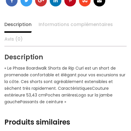
Facebook
Twitter
Google
LinkedIn
Pinterest
Stumbleupon
Email
+
Description
Informations complémentaires
Avis (0)
Description
« Le Phase Boardwalk Shorts de Rip Curl est un short de
promenade confortable et élégant pour vos excursions sur
la côte. Ces shorts sont agréablement extensibles et
sèchent très rapidement. CaractéristiquesCouture
extérieure 53,43 cmPoches arrièresLogo sur la jambe
gauchePassants de ceinture »
Produits similaires