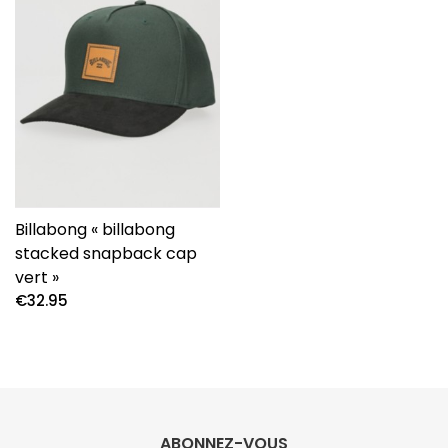
Billabong « billabong
stacked snapback cap
vert »
€
32.95
ABONNEZ-VOUS