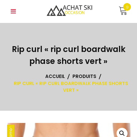
Skip
0
to
content
Rip curl « rip curl boardwalk
phase shorts vert »
ACCUEIL
PRODUITS
RIP CURL « RIP CURL BOARDWALK PHASE SHORTS
VERT »
Promo !