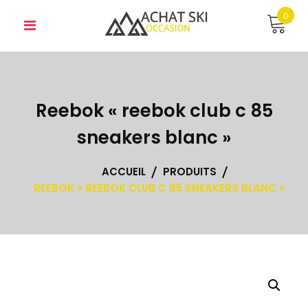
Skip
0
to
content
Reebok « reebok club c 85
sneakers blanc »
ACCUEIL
PRODUITS
REEBOK « REEBOK CLUB C 85 SNEAKERS BLANC »