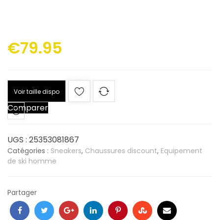
€
79.95
Voir taille dispo
Comparer
UGS :
25353081867
Catégories :
Sneakers
,
Chaussures discount
,
Equipement
de ski homme
Partager
Facebook
Twitter
Google
LinkedIn
Pinterest
Stumbleupon
Email