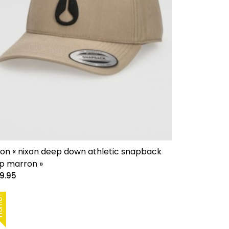
xon « nixon deep down athletic snapback
p marron »
9.95
mo !