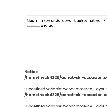
Nixon « nixon undercover bucket hat noir »
Le
Le
€
34.95
€
19.95
prix
prix
initial
actuel
était :
est :
€34.95.
€19.95.
Notice
/home/hech4226/achat-ski-occasion.c
: Undefined variable: woocommerce_layout
/home/hech4226/achat-ski-occasion.c
: Undefined variable: woocommerce_layout