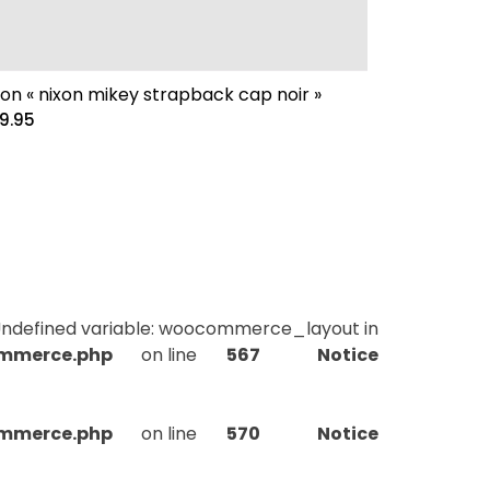
xon « nixon mikey strapback cap noir »
9.95
Undefined variable: woocommerce_layout in
ommerce.php
on line
567
Notice
ommerce.php
on line
570
Notice