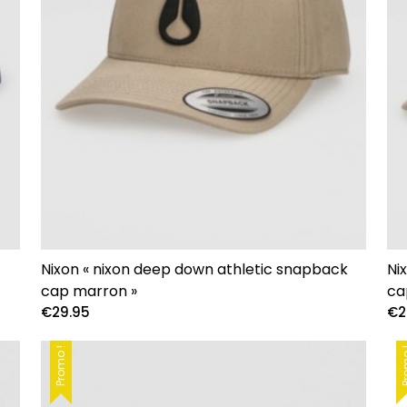
Nixon « nixon deep down athletic snapback
Ni
cap marron »
ca
€
29.95
€
2
Promo !
Pro