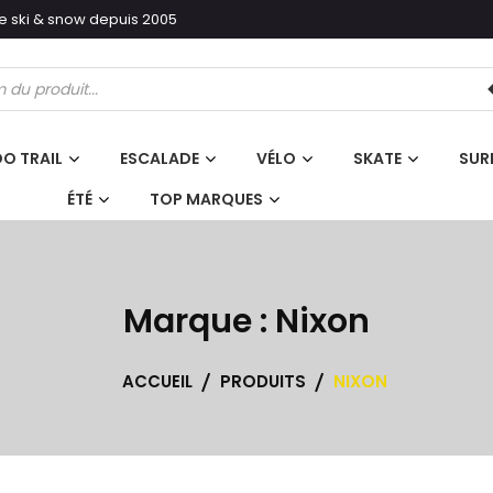
ski & snow depuis 2005
erche
its
O TRAIL
ESCALADE
VÉLO
SKATE
SUR
ÉTÉ
TOP MARQUES
Marque :
Nixon
ACCUEIL
PRODUITS
NIXON