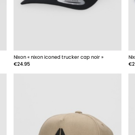
Nixon « nixon iconed trucker cap noir »
Ni
€
24.95
€
2