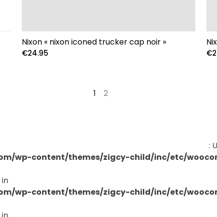
Nixon « nixon iconed trucker cap noir »
Ni
€
24.95
€
2
1
2
→
: 
om/wp-content/themes/zigcy-child/inc/etc/wooc
 in
om/wp-content/themes/zigcy-child/inc/etc/wooc
 in