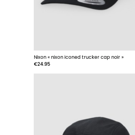
Nixon « nixon iconed trucker cap noir »
€
24.95