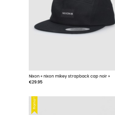
Nixon « nixon mikey strapback cap noir »
€
29.95
Promo !