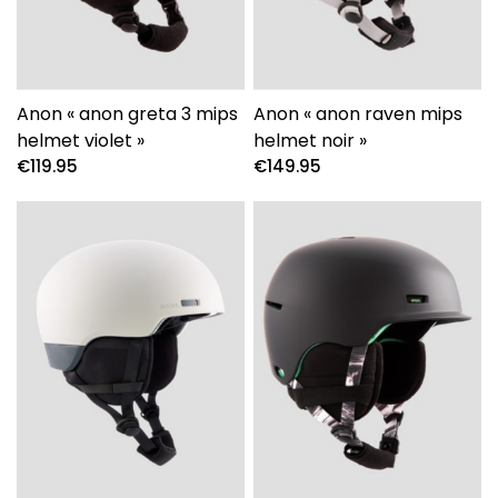
Anon « anon greta 3 mips
Anon « anon raven mips
helmet violet »
helmet noir »
€
119.95
€
149.95