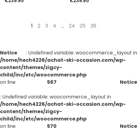
€
239.95
€
239.95
1
2
3
4
…
24
25
26
→
Notice
: Undefined variable: woocommerce_layout in
/home/hech4226/achat-ski-occasion.com/wp-
content/themes/zigcy-
child/inc/etc/woocommerce.php
on line
567
Notice
: Undefined variable: woocommerce_layout in
/home/hech4226/achat-ski-occasion.com/wp-
content/themes/zigcy-
child/inc/etc/woocommerce.php
on line
570
Notice