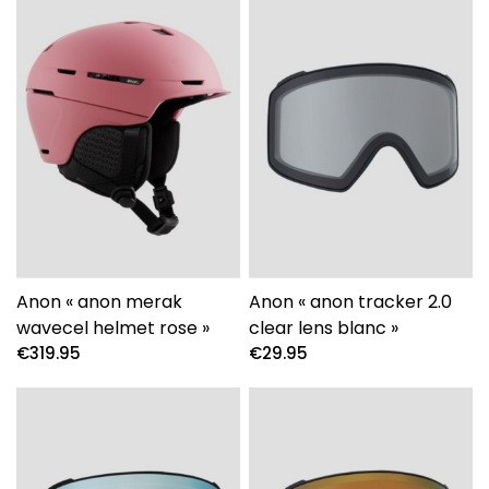
Anon « anon merak
Anon « anon tracker 2.0
wavecel helmet rose »
clear lens blanc »
€
319.95
€
29.95