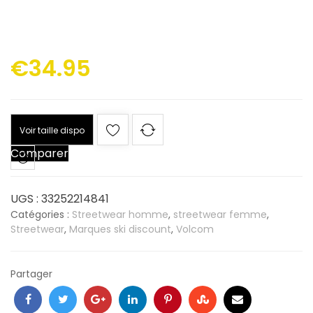
€
34.95
Voir taille dispo
Comparer
UGS :
33252214841
Catégories :
Streetwear homme
,
streetwear femme
,
Streetwear
,
Marques ski discount
,
Volcom
Partager
Facebook
Twitter
Google
LinkedIn
Pinterest
Stumbleupon
Email