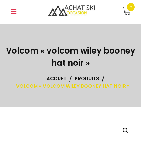
Skip
0
to
content
Volcom « volcom wiley booney
hat noir »
ACCUEIL
PRODUITS
VOLCOM « VOLCOM WILEY BOONEY HAT NOIR »