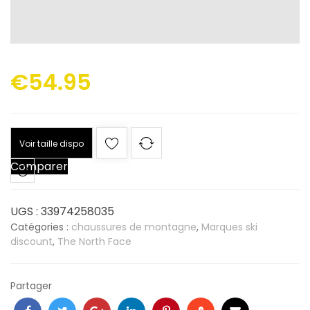
€
54.95
Voir taille dispo
Comparer
UGS :
33974258035
Catégories :
chaussures de montagne
,
Marques ski
discount
,
The North Face
Partager