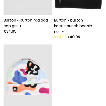
Burton « burton rad dad
Burton « burton
cap gris »
kactusbunch beanie
€
34.95
noir »
Le
Le
€
24.95
€
10.95
prix
prix
initial
actuel
était :
est :
€24.95.
€10.95.