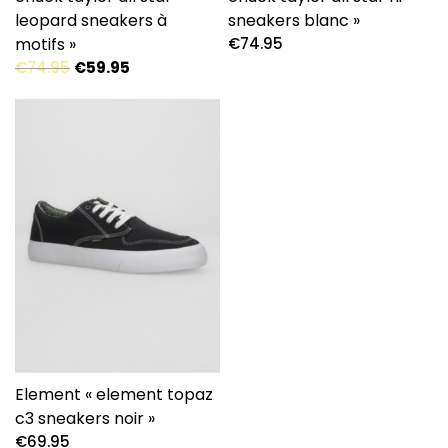
leopard sneakers à
sneakers blanc »
motifs »
€
74.95
Le
Le
€
74.95
€
59.95
prix
prix
initial
actuel
était :
est :
€74.95.
€59.95.
Element « element topaz
c3 sneakers noir »
€
69.95