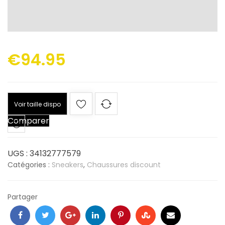
€
94.95
Voir taille dispo
Comparer
UGS :
34132777579
Catégories :
Sneakers
,
Chaussures discount
Partager
Facebook
Twitter
Google
LinkedIn
Pinterest
Stumbleupon
Email