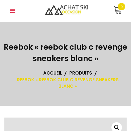
Skip
0
to
content
Reebok « reebok club c revenge
sneakers blanc »
ACCUEIL
PRODUITS
REEBOK « REEBOK CLUB C REVENGE SNEAKERS
BLANC »