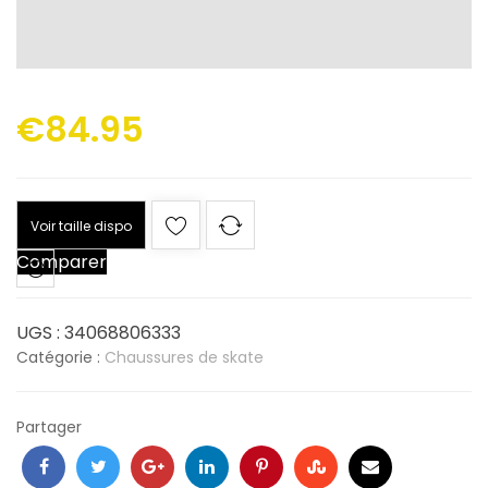
€
84.95
Voir taille dispo
Comparer
UGS :
34068806333
Catégorie :
Chaussures de skate
Partager
Facebook
Twitter
Google
LinkedIn
Pinterest
Stumbleupon
Email