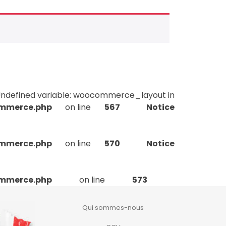
Undefined variable: woocommerce_layout in
ommerce.php
on line
567
Notice
ommerce.php
on line
570
Notice
ommerce.php
on line
573
Qui sommes-nous