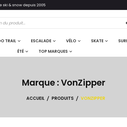
ski & snow depuis 2005
erche
its
O TRAIL
ESCALADE
VÉLO
SKATE
SUR
ÉTÉ
TOP MARQUES
Marque :
VonZipper
ACCUEIL
PRODUITS
VONZIPPER